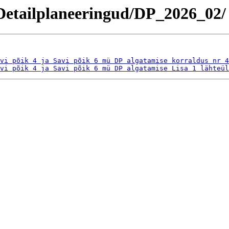
/Detailplaneeringud/DP_2026_02/
vi põik 4 ja Savi põik 6 mü DP algatamise korraldus nr 4
vi põik 4 ja Savi põik 6 mü DP algatamise Lisa 1 lähteül