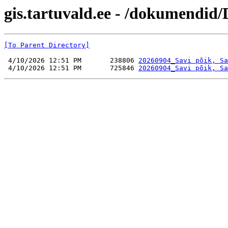
gis.tartuvald.ee - /dokumendid
[To Parent Directory]
 4/10/2026 12:51 PM       238806 
20260904_Savi põik, Sa
 4/10/2026 12:51 PM       725846 
20260904_Savi põik, Sa